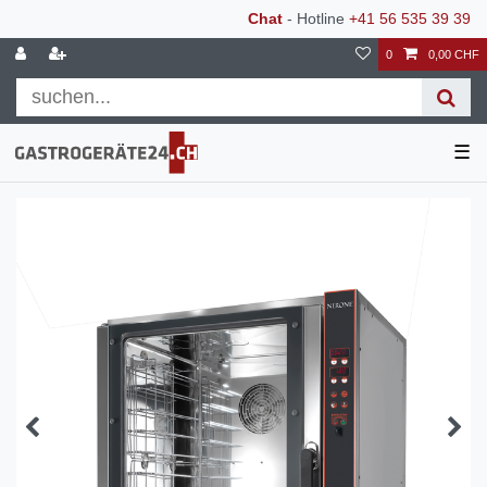
Chat
- Hotline
+41 56 535 39 39
0
0,00 CHF
☰