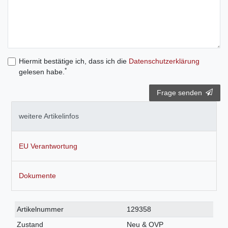
Hiermit bestätige ich, dass ich die
Daten­schutz­erklärung
*
gelesen habe.
Frage senden
weitere Artikelinfos
EU Verantwortung
Dokumente
Technisches
Wert
Artikelnummer
129358
Merkmal
Zustand
Neu & OVP