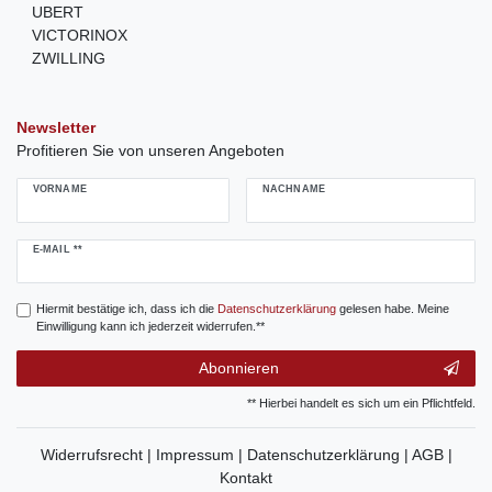
UBERT
VICTORINOX
ZWILLING
Newsletter
Profitieren Sie von unseren Angeboten
VORNAME
NACHNAME
Newsletter
E-MAIL **
Honig
Hiermit bestätige ich, dass ich die
Daten­schutz­erklärung
gelesen habe. Meine
Einwilligung kann ich jederzeit widerrufen.**
Abonnieren
** Hierbei handelt es sich um ein Pflichtfeld.
Widerrufsrecht |
Impressum |
Datenschutzerklärung |
AGB |
Kontakt