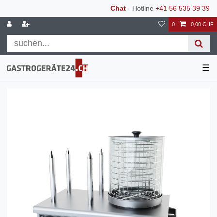
Chat
- Hotline
+41 56 535 39 39
0
0,00 CHF
☰