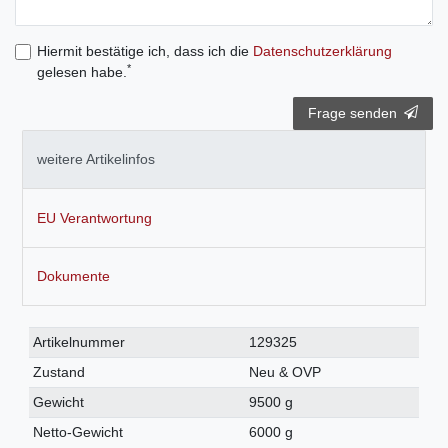
Hiermit bestätige ich, dass ich die
Daten­schutz­erklärung
*
gelesen habe.
Frage senden
weitere Artikelinfos
EU Verantwortung
Dokumente
Technisches
Wert
Artikelnummer
129325
Merkmal
Zustand
Neu & OVP
Gewicht
9500 g
Netto-Gewicht
6000 g