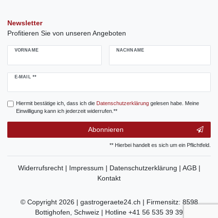
Newsletter
Profitieren Sie von unseren Angeboten
VORNAME
NACHNAME
Newsletter
E-MAIL **
Honig
Hiermit bestätige ich, dass ich die
Daten­schutz­erklärung
gelesen habe. Meine
Einwilligung kann ich jederzeit widerrufen.**
Abonnieren
** Hierbei handelt es sich um ein Pflichtfeld.
Widerrufsrecht |
Impressum |
Datenschutzerklärung |
AGB |
Kontakt
© Copyright 2026 | gastrogeraete24.ch | Firmensitz: 8598
Bottighofen, Schweiz | Hotline +41 56 535 39 39