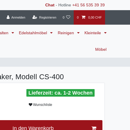
Chat
- Hotline
+41 56 535 39 39
Anmelden
Registrieren
0
0
0,00 CHF
alten
Edelstahlmöbel
Reinigen
Kleinteile
Möbel
er, Modell CS-400
ca. 1-2 Wochen
Wunschliste
In den Warenkorb