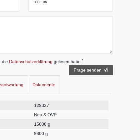
TELEFON
*
h die
Daten­schutz­erklärung
gelesen habe.
Frage senden
rantwortung
Dokumente
129327
Neu & OVP
15000 g
9800 g