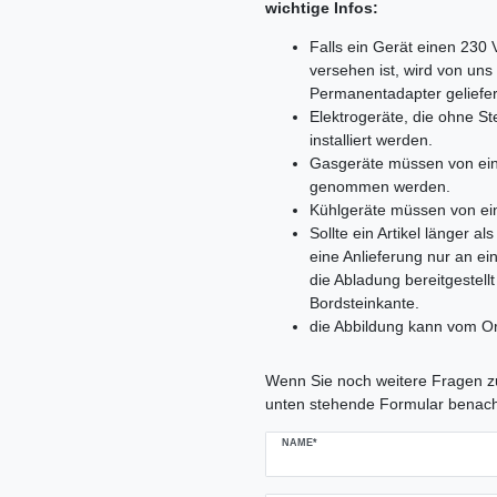
wichtige Infos:
Falls ein Gerät einen 230
versehen ist, wird von un
Permanentadapter geliefer
Elektrogeräte, die ohne 
installiert werden.
Gasgeräte müssen von ein
genommen werden.
Kühlgeräte müssen von ei
Sollte ein Artikel länger 
eine Anlieferung nur an e
die Abladung bereitgestell
Bordsteinkante.
die Abbildung kann vom Or
Ceres::Template.mailFormHoneypo
Wenn Sie noch weitere Fragen zu
unten stehende Formular benach
NAME*