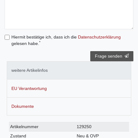
Hiermit bestätige ich, dass ich die
Daten­schutz­erklärung
*
gelesen habe.
Frage senden
weitere Artikelinfos
EU Verantwortung
Dokumente
Technisches
Wert
Artikelnummer
129250
Merkmal
Zustand
Neu & OVP