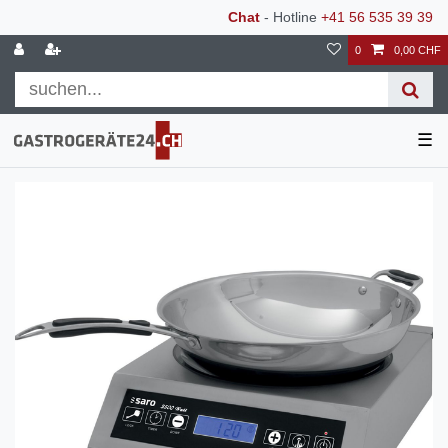
Chat
- Hotline
+41 56 535 39 39
0
0,00 CHF
☰