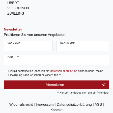
UBERT
VICTORINOX
ZWILLING
Newsletter
Profitieren Sie von unseren Angeboten
VORNAME
NACHNAME
Newsletter
E-MAIL **
Honig
Hiermit bestätige ich, dass ich die
Daten­schutz­erklärung
gelesen habe. Meine
Einwilligung kann ich jederzeit widerrufen.**
Abonnieren
** Hierbei handelt es sich um ein Pflichtfeld.
Widerrufsrecht |
Impressum |
Datenschutzerklärung |
AGB |
Kontakt