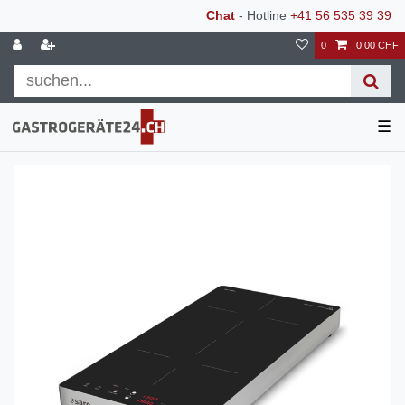
Chat
- Hotline
+41 56 535 39 39
0
0,00 CHF
☰