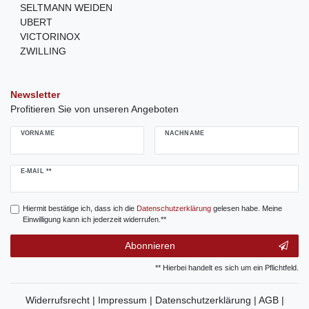
SELTMANN WEIDEN
UBERT
VICTORINOX
ZWILLING
Newsletter
Profitieren Sie von unseren Angeboten
VORNAME
NACHNAME
Newsletter
E-MAIL **
Honig
Hiermit bestätige ich, dass ich die
Daten­schutz­erklärung
gelesen habe. Meine
Einwilligung kann ich jederzeit widerrufen.**
Abonnieren
** Hierbei handelt es sich um ein Pflichtfeld.
Widerrufsrecht |
Impressum |
Datenschutzerklärung |
AGB |