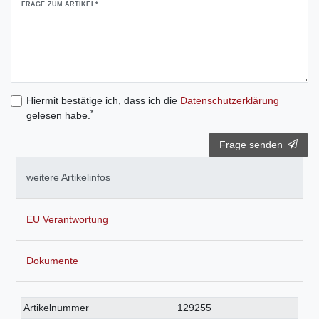
FRAGE ZUM ARTIKEL*
Hiermit bestätige ich, dass ich die
Daten­schutz­erklärung
*
gelesen habe.
Frage senden
weitere Artikelinfos
EU Verantwortung
Dokumente
Technisches
Wert
Artikelnummer
129255