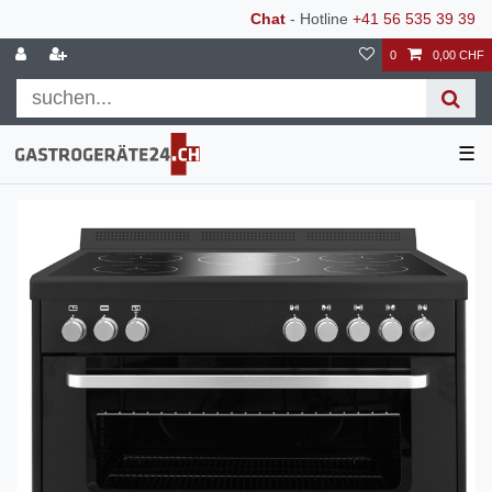
Chat
- Hotline
+41 56 535 39 39
0
0,00 CHF
☰