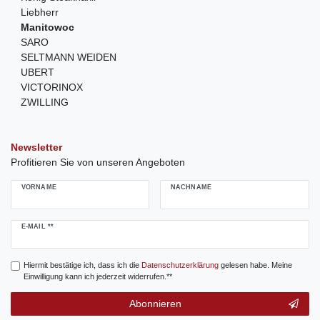
Liebherr
Manitowoc
SARO
SELTMANN WEIDEN
UBERT
VICTORINOX
ZWILLING
Newsletter
Profitieren Sie von unseren Angeboten
VORNAME
NACHNAME
Newsletter
E-MAIL **
Honig
Hiermit bestätige ich, dass ich die
Daten­schutz­erklärung
gelesen habe. Meine
Einwilligung kann ich jederzeit widerrufen.**
Abonnieren