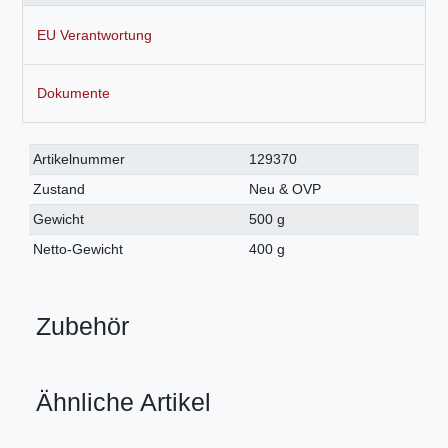
EU Verantwortung
Dokumente
Technisches
Wert
Artikelnummer
129370
Merkmal
Zustand
Neu & OVP
Gewicht
500 g
Netto-Gewicht
400 g
Zubehör
Ähnliche Artikel