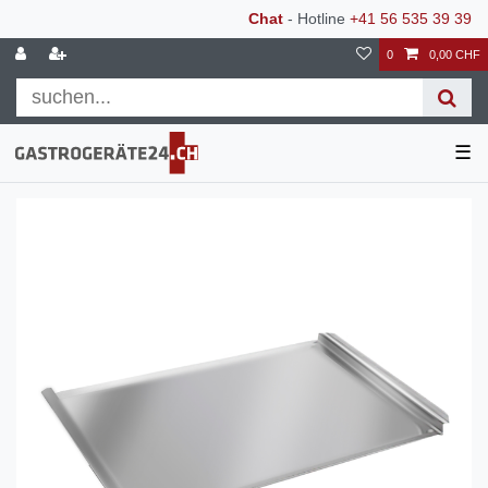
Chat
- Hotline
+41 56 535 39 39
0
0,00 CHF
☰