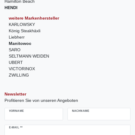
Hamilton Beach
HENDI
weitere Markenhersteller
KARLOWSKY
König Steakhäxli
Liebherr
Manitowoc
SARO
SELTMANN WEIDEN
UBERT
VICTORINOX
ZWILLING
Newsletter
Profitieren Sie von unseren Angeboten
VORNAME
NACHNAME
Newsletter
E-MAIL **
Honig