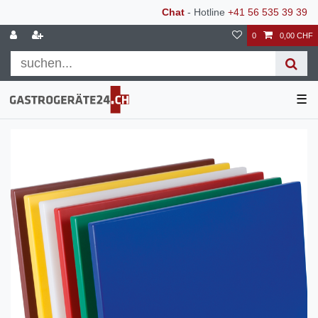
Chat
- Hotline
+41 56 535 39 39
0
0,00 CHF
☰