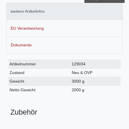
weitere Artikelinfos
EU Verantwortung
Dokumente
Technisches
Wert
Artikelnummer
129034
Merkmal
Zustand
Neu & OVP
Gewicht
3000 g
Netto-Gewicht
2000 g
Zubehör