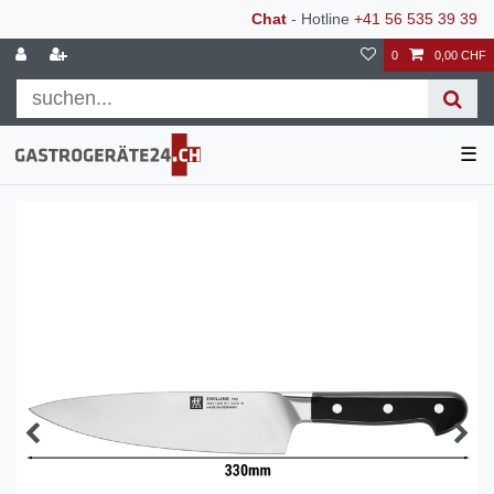
Chat
- Hotline
+41 56 535 39 39
0
0,00 CHF
☰