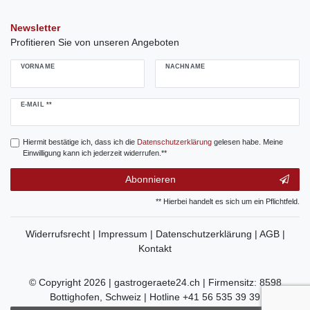
Newsletter
Profitieren Sie von unseren Angeboten
VORNAME
NACHNAME
Newsletter
E-MAIL **
Honig
Hiermit bestätige ich, dass ich die
Daten­schutz­erklärung
gelesen habe. Meine
Einwilligung kann ich jederzeit widerrufen.**
Abonnieren
** Hierbei handelt es sich um ein Pflichtfeld.
Widerrufsrecht |
Impressum |
Datenschutzerklärung |
AGB |
Kontakt
© Copyright 2026 | gastrogeraete24.ch | Firmensitz: 8598
Bottighofen, Schweiz | Hotline +41 56 535 39 39