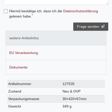
Hiermit bestätige ich, dass ich die
Daten­schutz­erklärung
*
gelesen habe.
Frage senden
weitere Artikelinfos
EU Verantwortung
Dokumente
Technisches
Wert
Artikelnummer
127535
Merkmal
Zustand
Neu & OVP
Verpackungsmasse
30×420×67mm
Gewicht
349 g