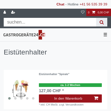
Chat
- Hotline
+41 56 535 39 39
0
0,00 CHF
☰
Eistütenhalter
Eistütenhalter "Spirale"
ca. 1-2 Wochen
127,00 CHF *
In den Warenkorb
*
inkl. CH MwSt.
zzgl.
Versandkosten