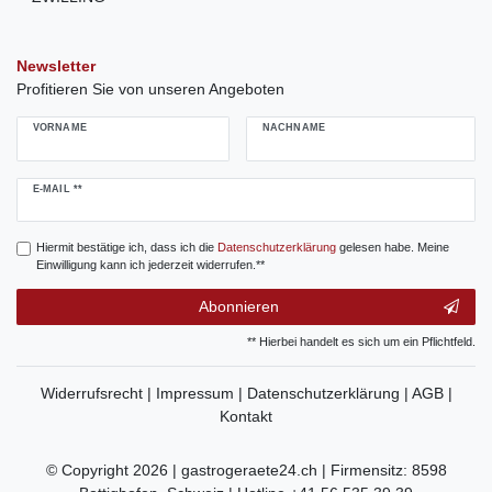
Newsletter
Profitieren Sie von unseren Angeboten
VORNAME
NACHNAME
Newsletter
E-MAIL **
Honig
Hiermit bestätige ich, dass ich die
Daten­schutz­erklärung
gelesen habe. Meine
Einwilligung kann ich jederzeit widerrufen.**
Abonnieren
** Hierbei handelt es sich um ein Pflichtfeld.
Widerrufsrecht |
Impressum |
Datenschutzerklärung |
AGB |
Kontakt
© Copyright 2026 | gastrogeraete24.ch | Firmensitz: 8598