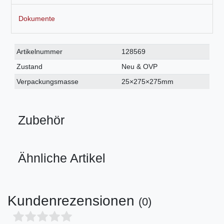
Dokumente
Technisches
Wert
Artikelnummer
128569
Merkmal
Zustand
Neu & OVP
Verpackungsmasse
25×275×275mm
Zubehör
Ähnliche Artikel
Kundenrezensionen
(0)