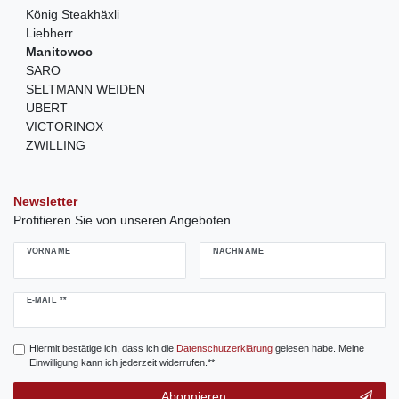
König Steakhäxli
Liebherr
Manitowoc
SARO
SELTMANN WEIDEN
UBERT
VICTORINOX
ZWILLING
Newsletter
Profitieren Sie von unseren Angeboten
VORNAME
NACHNAME
Newsletter
E-MAIL **
Honig
Hiermit bestätige ich, dass ich die
Daten­schutz­erklärung
gelesen habe. Meine
Einwilligung kann ich jederzeit widerrufen.**
Abonnieren