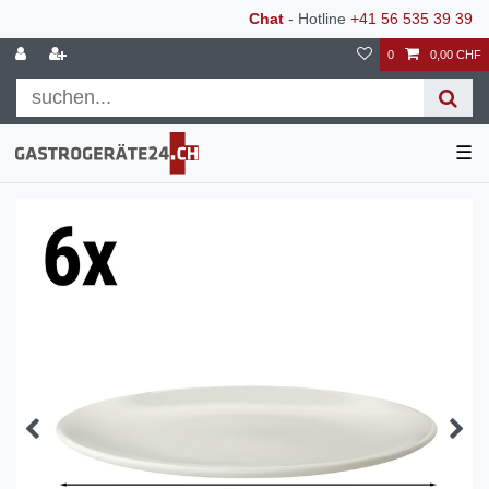
Chat
- Hotline
+41 56 535 39 39
0
0,00 CHF
☰