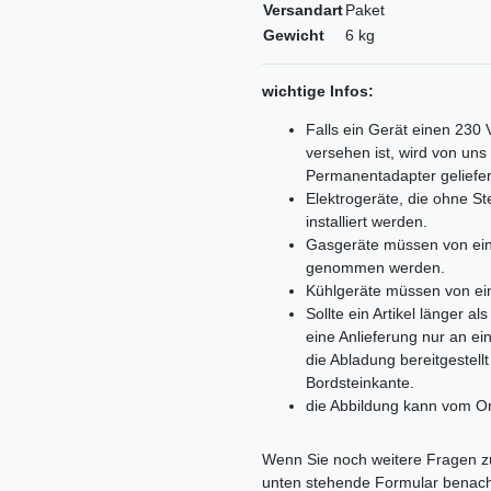
Versandart
Paket
Gewicht
6 kg
wichtige Infos:
Falls ein Gerät einen 230
versehen ist, wird von un
Permanentadapter geliefer
Elektrogeräte, die ohne 
installiert werden.
Gasgeräte müssen von ein
genommen werden.
Kühlgeräte müssen von ei
Sollte ein Artikel länger 
eine Anlieferung nur an e
die Abladung bereitgestell
Bordsteinkante.
die Abbildung kann vom Or
Ceres::Template.mailFormHoneypo
Wenn Sie noch weitere Fragen zu
unten stehende Formular benach