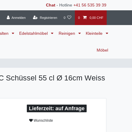
Chat
- Hotline
+41 56 535 39 39
Anmelden
Registrieren
0
0
0,00 CHF
alten
Edelstahlmöbel
Reinigen
Kleinteile
Möbel
C Schüssel 55 cl Ø 16cm Weiss
auf Anfrage
Wunschliste