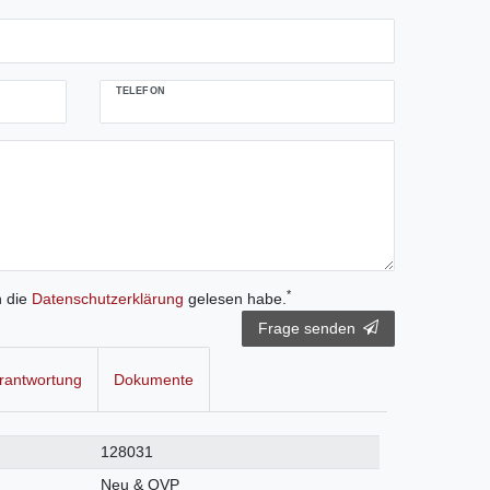
TELEFON
*
h die
Daten­schutz­erklärung
gelesen habe.
Frage senden
rantwortung
Dokumente
128031
Neu & OVP