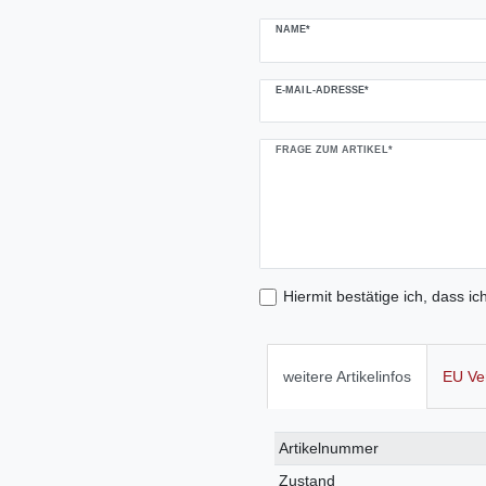
NAME*
E-MAIL-ADRESSE*
FRAGE ZUM ARTIKEL*
Hiermit bestätige ich, dass ic
weitere Artikelinfos
EU Ve
Technisches
Wert
Artikelnummer
Merkmal
Zustand