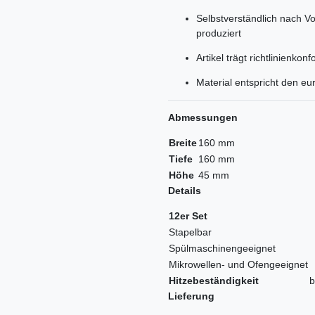
Selbstverständlich nach Vo
produziert
Artikel trägt richtlinienk
Material entspricht den e
Abmessungen
Breite
160 mm
Tiefe
160 mm
Höhe
45 mm
Details
12er Set
Stapelbar
Spülmaschinengeeignet
Mikrowellen- und Ofengeeignet
Hitzebeständigkeit
b
Lieferung