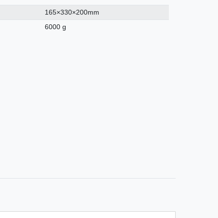
165×330×200mm
6000 g