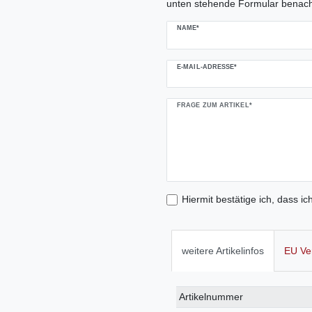
unten stehende Formular benach
NAME*
E-MAIL-ADRESSE*
FRAGE ZUM ARTIKEL*
Hiermit bestätige ich, dass ic
weitere Artikelinfos
EU Ve
Technisches
Wert
Artikelnummer
Merkmal