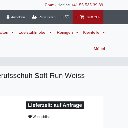
Chat
- Hotline
+41 56 535 39 39
Anmelden
Registrieren
0
0
0,00 CHF
alten
Edelstahlmöbel
Reinigen
Kleinteile
Möbel
ufsschuh Soft-Run Weiss
auf Anfrage
Wunschliste