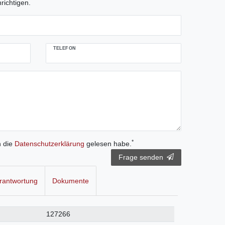
richtigen.
TELEFON
*
h die
Daten­schutz­erklärung
gelesen habe.
Frage senden
rantwortung
Dokumente
127266