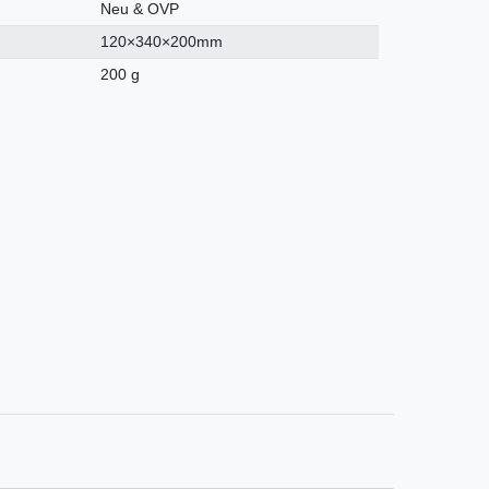
Neu & OVP
120×340×200mm
200 g