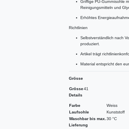
Griffige PU-Gummisohle m
Reinigungsmitteln und Gly
Erhöhtes Energieaufnahm
Richtlinien
Selbstverständlich nach Vo
produziert.
Artikel trägt richtlinienk
Material entspricht den e
Grösse
Grösse
41
Details
Farbe
Weiss
Laufsohle
Kunststoff
Waschbar bis max.
30 °C
Lieferung