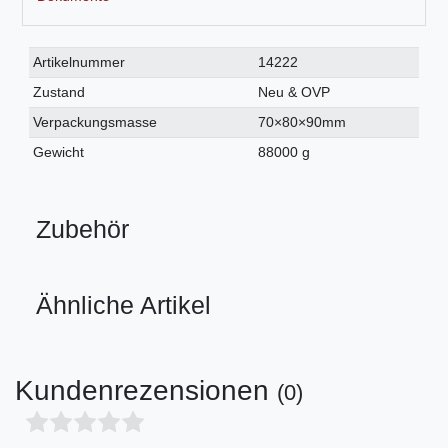
Technisches
Wert
Artikelnummer
14222
Merkmal
Zustand
Neu & OVP
Verpackungsmasse
70×80×90mm
Gewicht
88000 g
Zubehör
Ähnliche Artikel
Kundenrezensionen
(0)