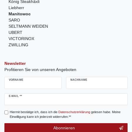
König Steakhäxli
Liebherr
Manitowoc
SARO
SELTMANN WEIDEN
UBERT
VICTORINOX
ZWILLING
Newsletter
Profitieren Sie von unseren Angeboten
VORNAME
NACHNAME
Newsletter
E-MAIL **
Honig
Hiermit bestätige ich, dass ich die
Daten­schutz­erklärung
gelesen habe. Meine
Einwilligung kann ich jederzeit widerrufen.**
Abonnieren