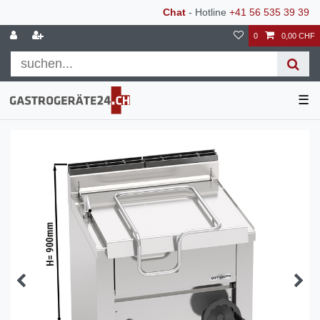
Chat
- Hotline
+41 56 535 39 39
0
0,00 CHF
☰