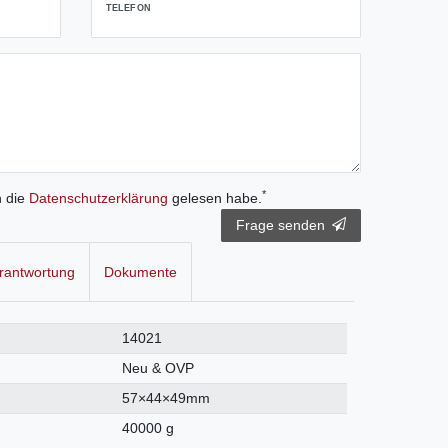
TELEFON
*
h die
Daten­schutz­erklärung
gelesen habe.
Frage senden
rantwortung
Dokumente
14021
Neu & OVP
57×44×49mm
40000 g