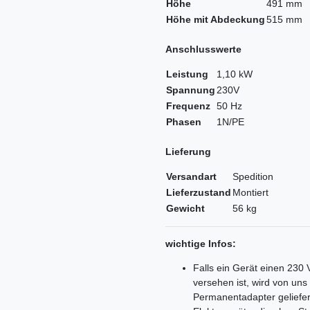
Höhe
491 mm
Höhe mit Abdeckung
515 mm
Anschlusswerte
Leistung
1,10 kW
Spannung
230V
Frequenz
50 Hz
Phasen
1N/PE
Lieferung
Versandart
Spedition
Lieferzustand
Montiert
Gewicht
56 kg
wichtige Infos:
Falls ein Gerät einen 230
versehen ist, wird von un
Permanentadapter geliefer