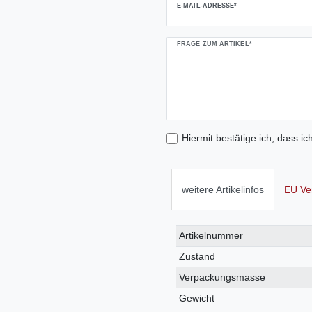
E-MAIL-ADRESSE*
FRAGE ZUM ARTIKEL*
Hiermit bestätige ich, dass ic
weitere Artikelinfos
EU Ve
Technisches
Wert
Artikelnummer
Merkmal
Zustand
Verpackungsmasse
Gewicht