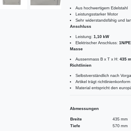
Aus hochwertigem Edelstahl
Leistungsstarker Motor
Sehr widerstandsfähig und la
Anschluss
Leistung:
1,10 kW
Elektrischer Anschluss:
1N/PE 
Masse
Aussenmass B x T x H:
435 
Richtlinien
Selbstverständlich nach Vorga
Artikel trägt richtlinienkonf
Material entspricht den euro
Abmessungen
Breite
435 mm
Tiefe
570 mm