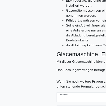
Elektrogeräte, die ohne 
installiert werden.
Gasgeräte müssen von ein
genommen werden.
Kühlgeräte müssen von ei
Sollte ein Artikel länger 
eine Anlieferung nur an e
die Abladung bereitgestell
Bordsteinkante.
die Abbildung kann vom Or
Glacemaschine, E
Mit dieser Glacemaschine können 
Das Fassungsvermögen beträgt e
Ceres::Template.mailFormHoneypo
Wenn Sie noch weitere Fragen zu
unten stehende Formular benach
NAME*