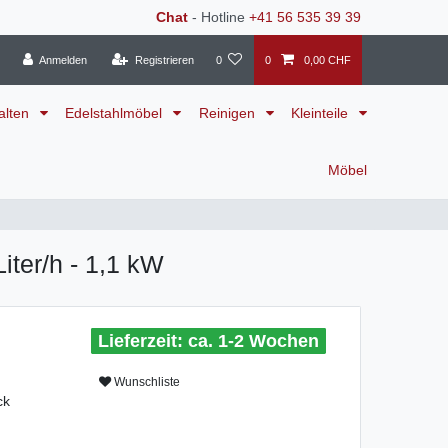
Chat
- Hotline
+41 56 535 39 39
Anmelden
Registrieren
0
0
0,00 CHF
alten
Edelstahlmöbel
Reinigen
Kleinteile
Möbel
iter/h - 1,1 kW
ca. 1-2 Wochen
Wunschliste
ck