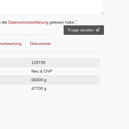
*
h die
Daten­schutz­erklärung
gelesen habe.
Frage senden
rantwortung
Dokumente
129739
Neu & OVP
66000 g
47700 g