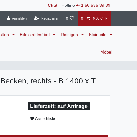
Chat
- Hotline
+41 56 535 39 39
Anmelden
Registrieren
0
0
0,00 CHF
alten
Edelstahlmöbel
Reinigen
Kleinteile
Möbel
Becken, rechts - B 1400 x T
auf Anfrage
Wunschliste