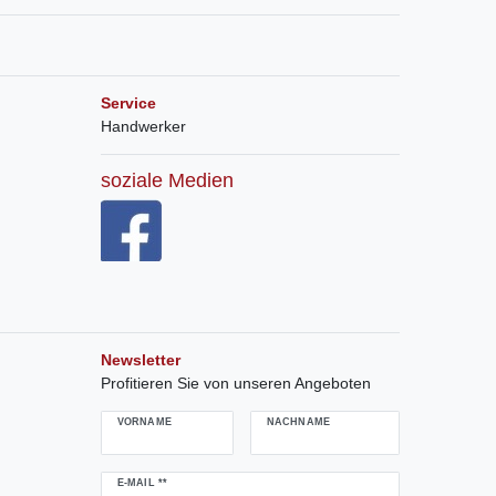
Service
Handwerker
soziale Medien
Newsletter
Profitieren Sie von unseren Angeboten
VORNAME
NACHNAME
Newsletter
E-MAIL **