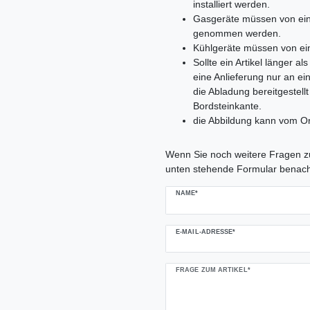
installiert werden.
Gasgeräte müssen von ein
genommen werden.
Kühlgeräte müssen von ei
Sollte ein Artikel länger 
eine Anlieferung nur an e
die Abladung bereitgestell
Bordsteinkante.
die Abbildung kann vom Or
Ceres::Template.mailFormHoneypo
Wenn Sie noch weitere Fragen zu
unten stehende Formular benach
NAME*
E-MAIL-ADRESSE*
FRAGE ZUM ARTIKEL*