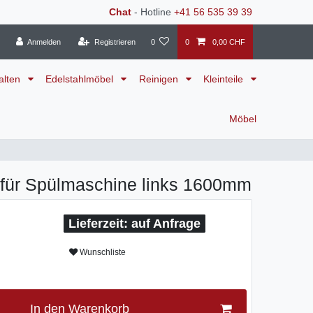
Chat
- Hotline
+41 56 535 39 39
Anmelden
Registrieren
0
0
0,00 CHF
alten
Edelstahlmöbel
Reinigen
Kleinteile
Möbel
 für Spülmaschine links 1600mm
auf Anfrage
Wunschliste
In den Warenkorb