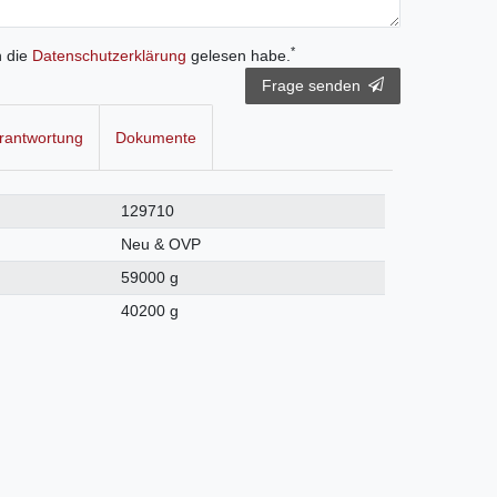
*
h die
Daten­schutz­erklärung
gelesen habe.
Frage senden
rantwortung
Dokumente
129710
Neu & OVP
59000 g
40200 g