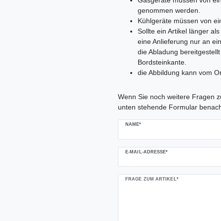
Gasgeräte müssen von ein
genommen werden.
Kühlgeräte müssen von ei
Sollte ein Artikel länger 
eine Anlieferung nur an e
die Abladung bereitgestell
Bordsteinkante.
die Abbildung kann vom Or
Ceres::Template.mailFormHoneypo
Wenn Sie noch weitere Fragen zu
unten stehende Formular benach
NAME*
E-MAIL-ADRESSE*
FRAGE ZUM ARTIKEL*