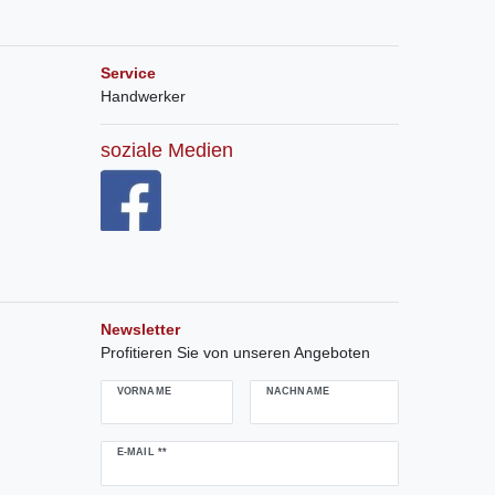
Service
Handwerker
soziale Medien
Newsletter
Profitieren Sie von unseren Angeboten
VORNAME
NACHNAME
Newsletter
E-MAIL **
Honig