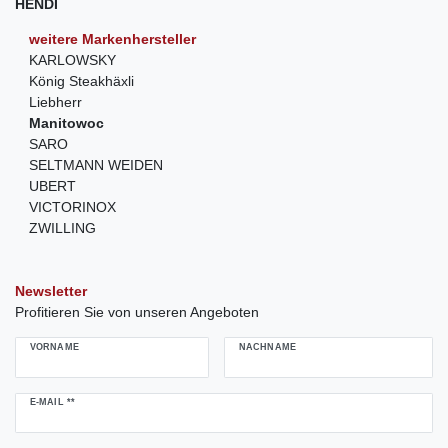
HENDI
weitere Markenhersteller
KARLOWSKY
König Steakhäxli
Liebherr
Manitowoc
SARO
SELTMANN WEIDEN
UBERT
VICTORINOX
ZWILLING
Newsletter
Profitieren Sie von unseren Angeboten
VORNAME
NACHNAME
Newsletter
E-MAIL **
Honig