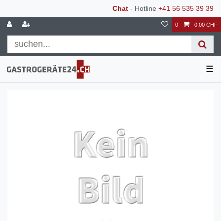
Chat
- Hotline
+41 56 535 39 39
0
0,00 CHF
☰