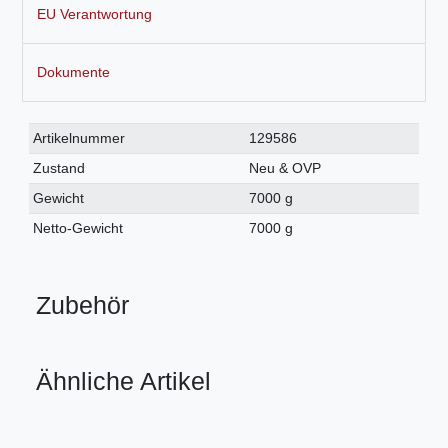
EU Verantwortung
Dokumente
Technisches
Wert
Artikelnummer
129586
Merkmal
Zustand
Neu & OVP
Gewicht
7000 g
Netto-Gewicht
7000 g
Zubehör
Ähnliche Artikel