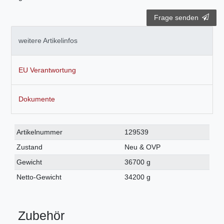
Frage senden
weitere Artikelinfos
EU Verantwortung
Dokumente
Technisches
Wert
Artikelnummer
129539
Merkmal
Zustand
Neu & OVP
Gewicht
36700 g
Netto-Gewicht
34200 g
Zubehör