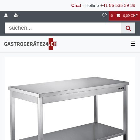
Chat
- Hotline
+41 56 535 39 39
0
0,00 CHF
☰