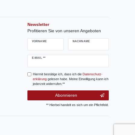
Newsletter
Profitieren Sie von unseren Angeboten
VORNAME
NACHNAME
Newsletter
E-MAIL **
Honig
Hiermit bestätige ich, dass ich die
Daten­schutz­
erklärung
gelesen habe. Meine Einwilligung kann ich
jederzeit widerrufen.**
Abonnieren
** Hierbei handelt es sich um ein Pflichtfeld.