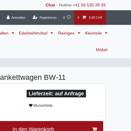
Chat
- Hotline
+41 56 535 39 39
Anmelden
Registrieren
0
0
0,00 CHF
alten
Edelstahlmöbel
Reinigen
Kleinteile
Möbel
Bankettwagen BW-11
auf Anfrage
Wunschliste
In den Warenkorb