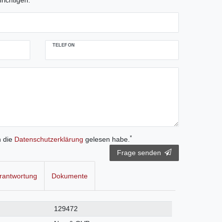
richtigen.
TELEFON
*
h die
Daten­schutz­erklärung
gelesen habe.
Frage senden
rantwortung
Dokumente
129472