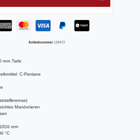
Artikelnummer
129472
00 mm Tiefe
reibmittel: C-Pentane
le
eststellbremse)
 leichtes Manövrieren
sen
H 1816 mm
80 °C