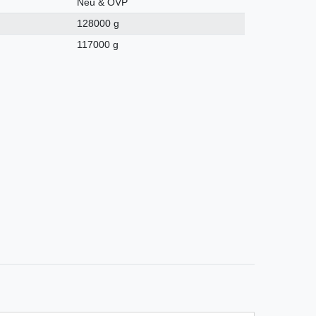
Neu & OVP
128000 g
117000 g