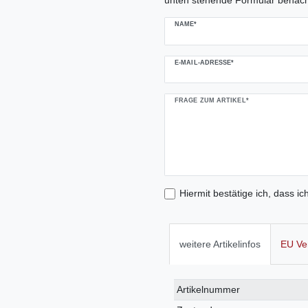
unten stehende Formular benach
NAME*
E-MAIL-ADRESSE*
FRAGE ZUM ARTIKEL*
Hiermit bestätige ich, dass ic
weitere Artikelinfos
EU Ve
Technisches
Wert
Artikelnummer
Merkmal