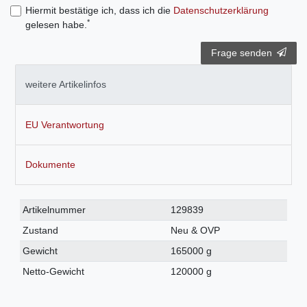
Hiermit bestätige ich, dass ich die
Daten­schutz­erklärung
*
gelesen habe.
Frage senden
weitere Artikelinfos
EU Verantwortung
Dokumente
Technisches
Wert
Artikelnummer
129839
Merkmal
Zustand
Neu & OVP
Gewicht
165000 g
Netto-Gewicht
120000 g