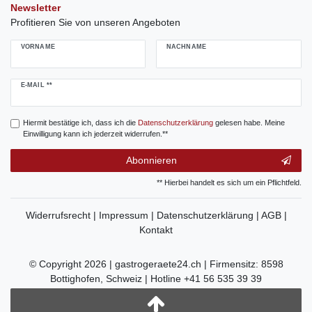
Newsletter
Profitieren Sie von unseren Angeboten
VORNAME
NACHNAME
Newsletter
E-MAIL **
Honig
Hiermit bestätige ich, dass ich die
Daten­schutz­erklärung
gelesen habe. Meine
Einwilligung kann ich jederzeit widerrufen.**
Abonnieren
** Hierbei handelt es sich um ein Pflichtfeld.
Widerrufsrecht |
Impressum |
Datenschutzerklärung |
AGB |
Kontakt
© Copyright 2026 | gastrogeraete24.ch | Firmensitz: 8598
Bottighofen, Schweiz | Hotline +41 56 535 39 39