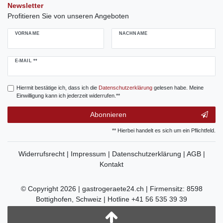
Newsletter
Profitieren Sie von unseren Angeboten
VORNAME
NACHNAME
Newsletter
E-MAIL **
Honig
Hiermit bestätige ich, dass ich die
Daten­schutz­erklärung
gelesen habe. Meine
Einwilligung kann ich jederzeit widerrufen.**
Abonnieren
** Hierbei handelt es sich um ein Pflichtfeld.
Widerrufsrecht |
Impressum |
Datenschutzerklärung |
AGB |
Kontakt
© Copyright 2026 | gastrogeraete24.ch | Firmensitz: 8598
Bottighofen, Schweiz | Hotline +41 56 535 39 39