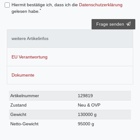
Hiermit bestätige ich, dass ich die
Daten­schutz­erklärung
*
gelesen habe.
Frage senden
weitere Artikelinfos
EU Verantwortung
Dokumente
Technisches
Wert
Artikelnummer
129819
Merkmal
Zustand
Neu & OVP
Gewicht
130000 g
Netto-Gewicht
95000 g