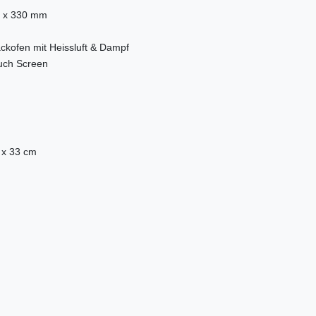
0 x 330 mm
ckofen mit Heissluft & Dampf
ouch Screen
 x 33 cm