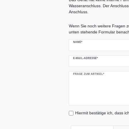
Wasseranschluss. Der Anschluss
Anschluss.
Ceres::Template.mailFormHoneypo
Wenn Sie noch weitere Fragen zu
unten stehende Formular benach
NAME*
E-MAIL-ADRESSE*
FRAGE ZUM ARTIKEL*
Hiermit bestätige ich, dass ic