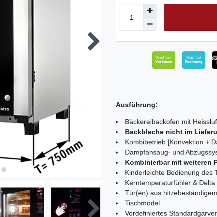
Ausführung:
Bäckereibackofen mit Heisslu
Backbleche nicht im Liefer
Kombibetrieb [Konvektion + 
Dampfansaug- und Abzugssy
Kombinierbar mit weiteren P
Kinderleichte Bedienung des 
Kerntemperaturfühler & Delta
Tür(en) aus hitzebeständige
Tischmodel
Vordefiniertes Standardgarve