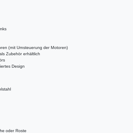
inks
oren (mit Umsteuerung der Motoren)
s Zubehör erhältlich
örs
ertes Design
lstahl
che oder Roste