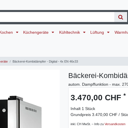
Kochen
Küchengeräte
Kühltechnik
Lüftung
Warmh
eräte
Bäckerei-Kombidämpfer - Digital - 4x EN 46x33
Bäckerei-Kombidäm
autom. Dampffunktion - max. 27
*
3.470,00 CHF
Inhalt
1
Stück
Grundpreis
3.470,00 CHF / Stü
inkl. CH MwSt. – Info zu
Versandkosten