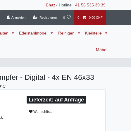
Chat
- Hotline
+41 56 535 39 39
Anmelden
Registrieren
0
0
0,00 CHF
alten
Edelstahlmöbel
Reinigen
Kleinteile
Möbel
pfer - Digital - 4x EN 46x33
0°C
auf Anfrage
Wunschliste
ck