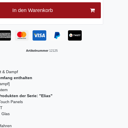
In den Warenkorb
Artikelnummer
12125
ft & Dampf
umfang enthalten
Dampf]
stem
rodukten der Serie: "Elias"
Touch Panels
 T
m Glas
rfahren