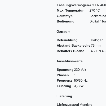
Fassungsvermögen
4 x EN 46
Max. Temperatur
270 °C
Gerätetyp
Bäckereiba
Bedienung
Digital / T
Garraum
Beleuchtung
Halogen
Abstand Backbleche
75 mm
Behälter / Bleche
4 x EN 46
Anschlusswerte
Spannung
230 Volt
Phasen
1
Frequenz
50/50 Hz
Leistung
3,7kW
Lieferung
Lieferzustand
Montiert