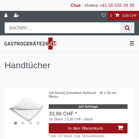
Chat
- Hotline
+41 56 535 39 39
0
0,00 CHF
☰
Handtücher
(10 Stück) Grönland Seiftuch - 30 x 30 cm -
Weiss
auf Anfrage
33,00 CHF *
10
Stück
| 3,30 CHF / Stück
In den Warenkorb
*
inkl. CH MwSt.
zzgl.
Versandkosten