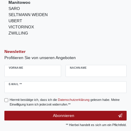
Manitowoc
SARO
SELTMANN WEIDEN
UBERT
VICTORINOX
ZWILLING
Newsletter
Profitieren Sie von unseren Angeboten
VORNAME
NACHNAME
Newsletter
E-MAIL **
Honig
Hiermit bestätige ich, dass ich die
Daten­schutz­erklärung
gelesen habe. Meine
Einwilligung kann ich jederzeit widerrufen.**
Abonnieren
** Hierbei handelt es sich um ein Pflichtfeld.